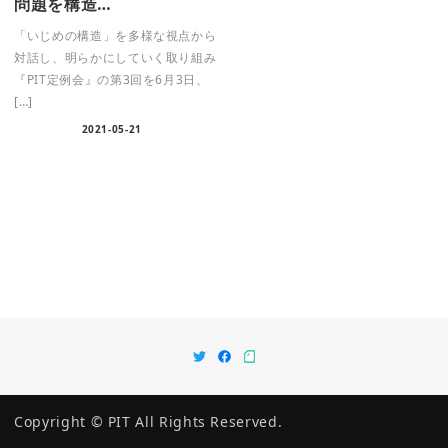
問題を構造…
「いじめの構造」を多様な視点から
対話し、明らかにしていく取り組み
『PIT定例会』の第3回を6月3日、
[…]
2021-05-21
t
f
n
w
a
o
i
c
t
t
e
e
t
b
e
o
Copyright © PIT All Rights Reserved.
r
o
k